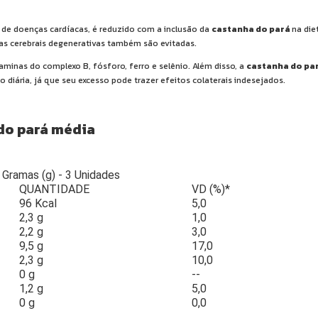
e de doenças cardíacas, é reduzido com a inclusão da
castanha do pará
na die
s cerebrais degenerativas também são evitadas.
taminas do complexo B, fósforo, ferro e selênio. Além disso, a
castanha do pa
iária, já que seu excesso pode trazer efeitos colaterais indesejados.
 do pará média
 Gramas (g) - 3 Unidades
QUANTIDADE
VD (%)*
96 Kcal
5,0
2,3 g
1,0
2,2 g
3,0
9,5 g
17,0
2,3 g
10,0
0 g
--
1,2 g
5,0
0 g
0,0