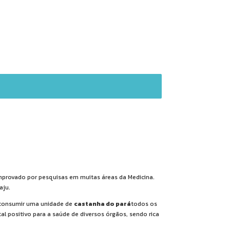
provado por pesquisas em muitas áreas da Medicina.
aju.
o consumir uma unidade de
castanha do pará
todos os
l positivo para a saúde de diversos órgãos, sendo rica