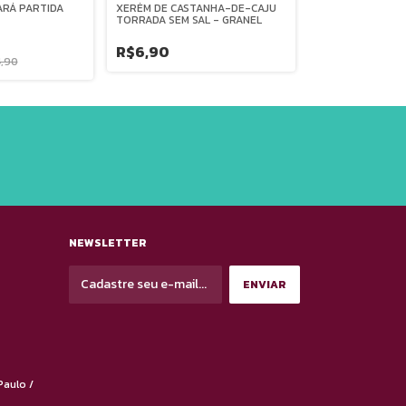
ARÁ PARTIDA
XERÉM DE CASTANHA-DE-CAJU
CASTANHA DE CAJ
TORRADA SEM SAL - GRANEL
CRUA - GRANEL
R$6,90
R$14,50
4,90
NEWSLETTER
Paulo /