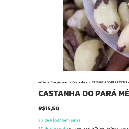
Início
>
Oleaginosas
>
Castanhas
>
CASTANHA DO PARÁ MÉDIA 
CASTANHA DO PARÁ MÉ
R$15,50
3
x
de
R$5,17
sem juros
5% de desconto
pagando com Transferência ou d