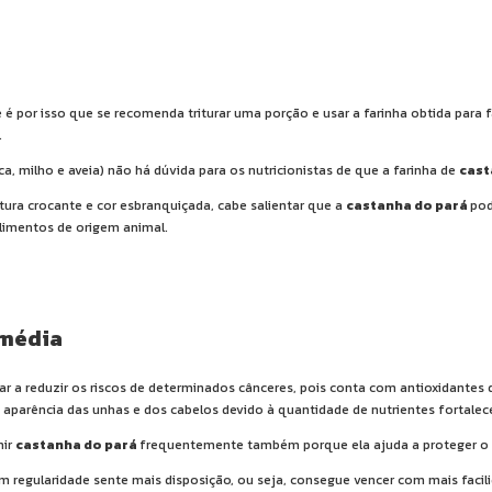
 por isso que se recomenda triturar uma porção e usar a farinha obtida para fa
.
nca,
milho
e
aveia
) não há dúvida para os nutricionistas de que a farinha de
cast
ura crocante e cor esbranquiçada, cabe salientar que a
castanha do pará
pod
limentos de origem animal.
 média
udar a reduzir os riscos de determinados cânceres, pois conta com antioxidantes 
parência das unhas e dos cabelos devido à quantidade de nutrientes fortalece
mir
castanha do pará
frequentemente também porque ela ajuda a proteger o or
 regularidade sente mais disposição, ou seja, consegue vencer com mais faci