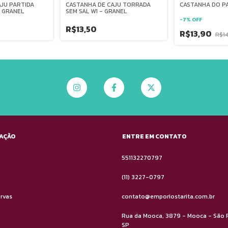
AJU PARTIDA
CASTANHA DE CAJU TORRADA
CASTANHA DO P
- GRANEL
SEM SAL W1 - GRANEL
-
7
%
OFF
R$13,50
R$13,90
R$1
AÇÃO
ENTRE EM CONTATO
551132270797
(11) 3227-0797
ervas
contato@emporiostarita.com.br
Rua da Mooca, 3879 - Mooca - São 
SP