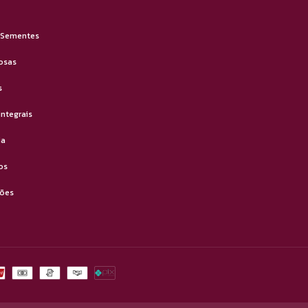
 Sementes
osas
s
integrais
ia
os
ões