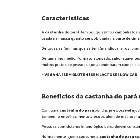
Características
A
castanha do pará
tem pouquíssimos carboidratos e é
usada na massa quanto ser polvilhada na parte de cima
De todas as farinhas que se tem (
mandioca
,
arroz
, bra
De tamanho médio, formato alongado, sabor suave, text
muitos pratos de pessoas que abandonaram carnes e a
- VEGANA | SEM GLÚTEN | SEM LACTOSE | LOW CAR
Benefícios da castanha do pará
Com uma
castanha do pará
por dia, já é possível aj
também o envelhecimento precoce, além de melhorar a a
Pessoas com sistema imunológico baixo devem consu
Normalmente, quem consome a
castanha do pará
com