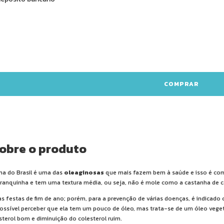
Sobre o produto
a do Brasil é uma das
oleaginosas
que mais fazem bem à saúde e isso é com
ranquinha e tem uma textura média, ou seja, não é mole como a castanha de c
s festas de fim de ano; porém, para a prevenção de várias doenças, é indicad
possível perceber que ela tem um pouco de óleo, mas trata-se de um óleo vegeta
erol bom e diminuição do colesterol ruim.