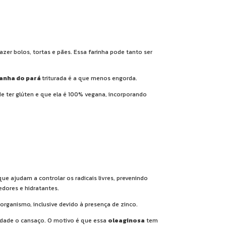
zer bolos, tortas e pães. Essa farinha pode tanto ser
anha do pará
triturada é a que menos engorda.
e ter glúten e que ela é 100% vegana, incorporando
que ajudam a controlar os radicais livres, prevenindo
dores e hidratantes.
ganismo, inclusive devido à presença de zinco.
lidade o cansaço. O motivo é que essa
oleaginosa
tem