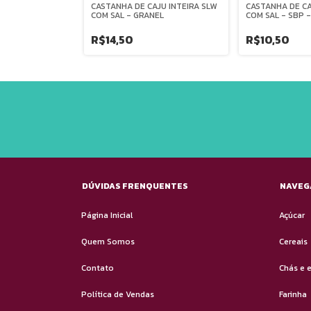
AJU PARTIDA SEM
CASTANHA DE CAJU INTEIRA SLW
CASTANHA DE C
COM SAL - GRANEL
COM SAL - SBP 
R$14,50
R$10,50
DÚVIDAS FRENQUENTES
NAVEG
Página Inicial
Açúcar
Quem Somos
Cereais
Contato
Chás e 
Política de Vendas
Farinha