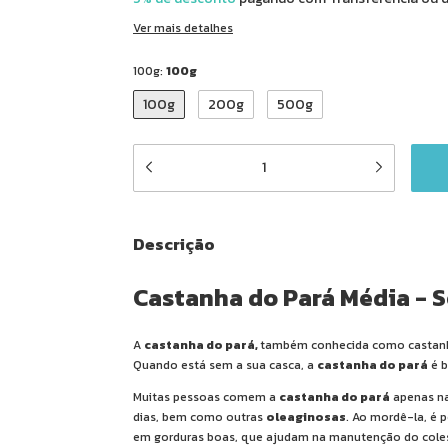
Ver mais detalhes
100g:
100g
100g
200g
500g
Descrição
Castanha do Pará Média - 
A
castanha do pará,
também conhecida como castanh
Quando está sem a sua casca, a
castanha do pará
é b
Muitas pessoas comem a
castanha do pará
apenas na
dias, bem como outras
oleaginosas
. Ao mordê-la, é 
em gorduras boas, que ajudam na manutenção do colest