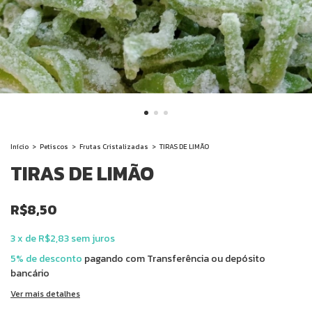
Início
>
Petiscos
>
Frutas Cristalizadas
>
TIRAS DE LIMÃO
TIRAS DE LIMÃO
R$8,50
3
x
de
R$2,83
sem juros
5% de desconto
pagando com Transferência ou depósito
bancário
Ver mais detalhes