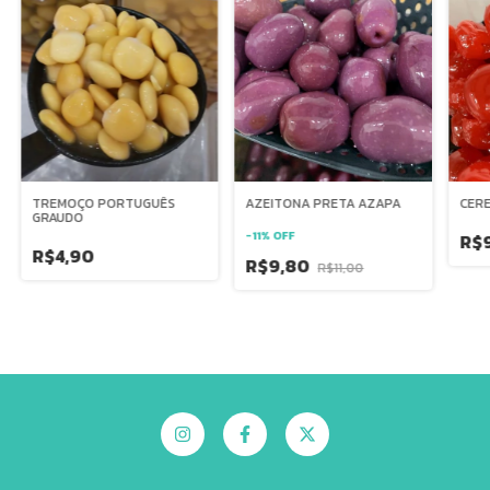
TREMOÇO PORTUGUÊS
CERE
AZEITONA PRETA AZAPA
GRAUDO
-
11
%
OFF
R$
R$4,90
R$9,80
R$11,00