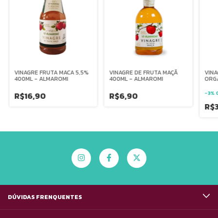
VINAGRE FRUTA MACA 5,5%
VINAGRE DE FRUTA MAÇÃ
VINA
400ML - ALMAROMI
400ML - ALMAROMI
ORGÂ
VIDR
-
3
%
R$16,90
R$6,90
R$
DÚVIDAS FRENQUENTES