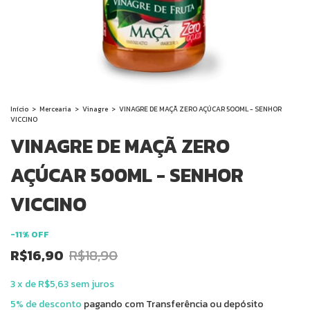
Início
>
Mercearia
>
Vinagre
>
VINAGRE DE MAÇÃ ZERO AÇÚCAR 500ML - SENHOR
VICCINO
VINAGRE DE MAÇÃ ZERO
AÇÚCAR 500ML - SENHOR
VICCINO
-
11
%
OFF
R$16,90
R$18,90
3
x
de
R$5,63
sem juros
5% de desconto
pagando com Transferência ou depósito