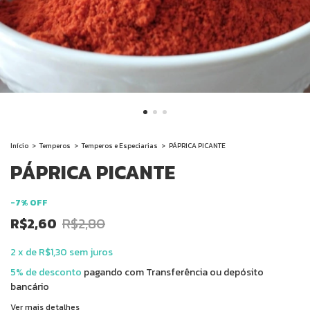
Início
>
Temperos
>
Temperos e Especiarias
>
PÁPRICA PICANTE
PÁPRICA PICANTE
-
7
%
OFF
R$2,60
R$2,80
2
x
de
R$1,30
sem juros
5% de desconto
pagando com Transferência ou depósito
bancário
Ver mais detalhes