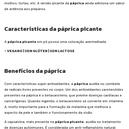
molhos, tortas, etc. A versão picante da
páprica
ainda adiciona um sabor
de ardência aos preparos.
Características da páprica picante
A
páprica picante
em pó possui uma coloração avermelhada.
- VEGANO | SEM GLÚTEN | SEM LACTOSE
Benefícios da páprica
Com características super antioxidantes, a
páprica
auxilia no combate
de radicais livres presentes no corpo. Um dos antioxidantes carotenóides
presentes na páprica é o betacaroteno, que previne doenças cardíacas e
cancerígenas. Quando ingerido, o betacaroteno se converte em vitamina
A, muito importante para a formação de melanina que melhora o
aspecto da pele e também o funcionamento da visão.
A capsaicina, mais presente na
páprica picante
, auxilia no tratamento
de doenças autoimunes. É considerada um anti-inflamatório natural