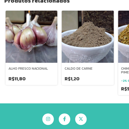
Produtos relacionados
ALHO FRESCO NACIONAL
CALDO DE CARNE
CHIM
PIM
R$11,80
R$1,20
-
2
%
R$