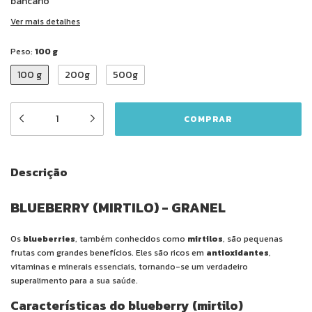
bancário
Ver mais detalhes
Peso:
100 g
100 g
200g
500g
Descrição
BLUEBERRY (MIRTILO) - GRANEL
Os
blueberries
, também conhecidos como
mirtilos
, são pequenas
frutas com grandes benefícios. Eles são ricos em
antioxidantes
,
vitaminas e minerais essenciais, tornando-se um verdadeiro
superalimento para a sua saúde.
Características do blueberry (mirtilo)