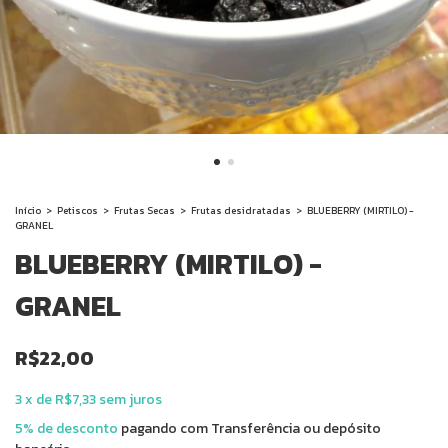
Início
>
Petiscos
>
Frutas Secas
>
Frutas desidratadas
>
BLUEBERRY (MIRTILO) -
GRANEL
BLUEBERRY (MIRTILO) -
GRANEL
R$22,00
3
x
de
R$7,33
sem juros
5% de desconto
pagando com Transferência ou depósito