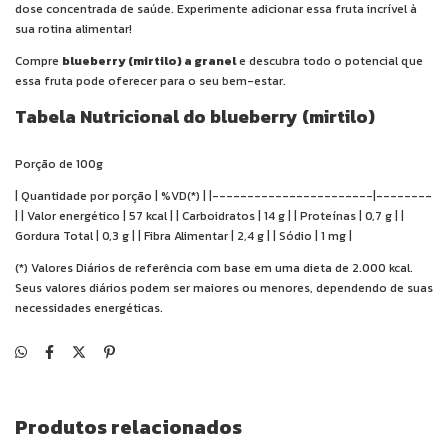
dose concentrada de saúde. Experimente adicionar essa fruta incrível à
sua rotina alimentar!
Compre
blueberry (mirtilo) a granel
e descubra todo o potencial que
essa fruta pode oferecer para o seu bem-estar.
Tabela Nutricional do blueberry (mirtilo)
Porção de 100g
| Quantidade por porção | %VD(*) | |-----------------------|--------
| | Valor energético | 57 kcal | | Carboidratos | 14 g | | Proteínas | 0,7 g | |
Gordura Total | 0,3 g | | Fibra Alimentar | 2,4 g | | Sódio | 1 mg |
(*) Valores Diários de referência com base em uma dieta de 2.000 kcal.
Seus valores diários podem ser maiores ou menores, dependendo de suas
necessidades energéticas.
Produtos relacionados