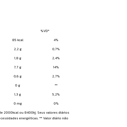
%VD*
85 kcal
4%
2,2 g
0,7%
1,8 g
2,4%
7,7 g
14%
0,6 g
2,7%
0 g
**
1,3 g
5,2%
0 mg
0%
de 2000kcal ou 8400kj. Seus valores diários
ssidades energéticas. ** Valor diário não