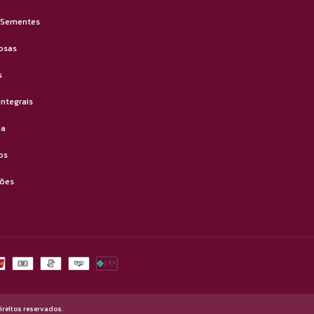
 Sementes
osas
s
integrais
ia
os
ões
ireitos reservados.