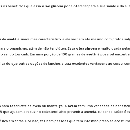
s os benefícios que essa
oleoginosa
pode oferecer para a sua saúde e da sua
or da
avelã
é suave mas característico, e ela vai bem até mesmo com pratos sal
ara o organismo, além de não ter glúten. Essa
oleaginosa
é muito usada pelas
ão sendo low carb. Em uma porção de 100 gramas de
avelã
, é possível encontr
rica do que outras opções de lanches e traz excelentes vantagens ao corpo, c
para fazer leite de avelã ou manteiga. A
avelã
tem uma variedade de benefícios 
 B que ajudam a reduzir o colesterol alto, prevenir a anemia, cuidar da saúde 
 rica em fibras. Por isso, faz bem pessoas que têm intestino preso se acostu