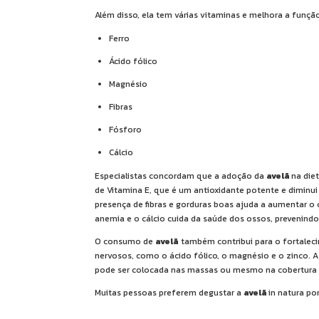
Além disso, ela tem várias vitaminas e melhora a funçã
Ferro
Ácido fólico
Magnésio
Fibras
Fósforo
Cálcio
Especialistas concordam que a adoção da
avelã
na die
de Vitamina E, que é um antioxidante potente e diminu
presença de fibras e gorduras boas ajuda a aumentar o 
anemia e o cálcio cuida da saúde dos ossos, prevenind
O consumo de
avelã
também contribui para o fortalec
nervosos, como o ácido fólico, o magnésio e o zinco. A
pode ser colocada nas massas ou mesmo na cobertura d
Muitas pessoas preferem degustar a
avelã
in natura po