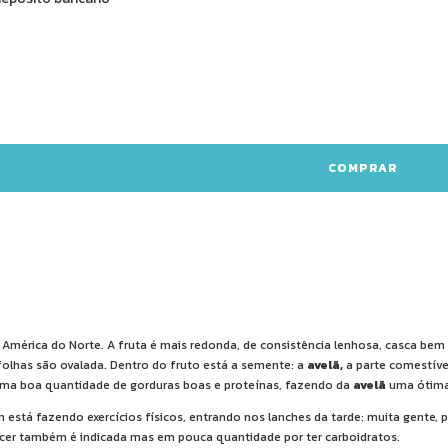
a América do Norte. A fruta é mais redonda, de consistência lenhosa, casca bem
folhas são ovalada. Dentro do fruto está a semente: a
avelã,
a parte comestíve
uma boa quantidade de gorduras boas e proteínas, fazendo da
avelã
uma ótima 
está fazendo exercícios físicos, entrando nos lanches da tarde: muita gente, p
cer também é indicada mas em pouca quantidade por ter carboidratos.