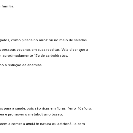
 família.
gados, como picada no arroz ou no meio de saladas.
 pessoas veganas em suas receitas. Vale dizer que a
ar, aproximadamente, 17g de carboidratos.
omo a redução de anemias.
para a saúde, pois são ricas em fibras, ferro, fósforo,
óssea e promover o metabolismo ósseo.
marem a comer a
avelã
in natura ou adicioná-la com