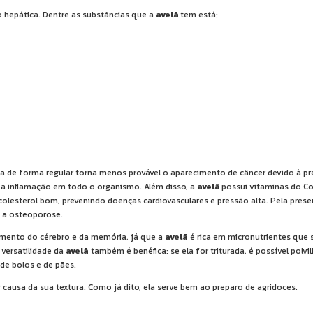
o hepática. Dentre as substâncias que a
avelã
tem está:
ta de forma regular torna menos provável o aparecimento de câncer devido à pr
i a inflamação em todo o organismo. Além disso, a
avelã
possui vitaminas do Co
colesterol bom, prevenindo doenças cardiovasculares e pressão alta. Pela pres
o a osteoporose.
imento do cérebro e da memória, já que a
avelã
é rica em micronutrientes que 
 versatilidade da
avelã
também é benéfica: se ela for triturada, é possível polv
e bolos e de pães.
r causa da sua textura. Como já dito, ela serve bem ao preparo de agridoces.