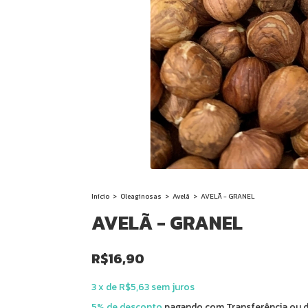
Início
>
Oleaginosas
>
Avelã
>
AVELÃ - GRANEL
AVELÃ - GRANEL
R$16,90
3
x
de
R$5,63
sem juros
5% de desconto
pagando com Transferência ou d