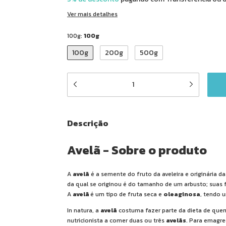
Ver mais detalhes
100g:
100g
100g
200g
500g
Descrição
Avelã - Sobre o produto
A
avelã
é a semente do fruto da aveleira e originária d
da qual se originou é do tamanho de um arbusto; suas 
A
avelã
é um tipo de fruta seca e
oleaginosa
, tendo 
In natura, a
avelã
costuma fazer parte da dieta de quem 
nutricionista a comer duas ou três
avelãs
. Para emagre