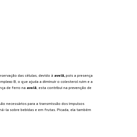
eservação das células, devido à
avelã,
pois a presença
mplexo B, o que ajuda a diminuir o colesterol ruim e a
ença de ferro na
avelã
, esta contribui na prevenção de
são necessários para a transmissão dos impulsos
ilhá-la sobre bebidas e em frutas. Picada, ela também