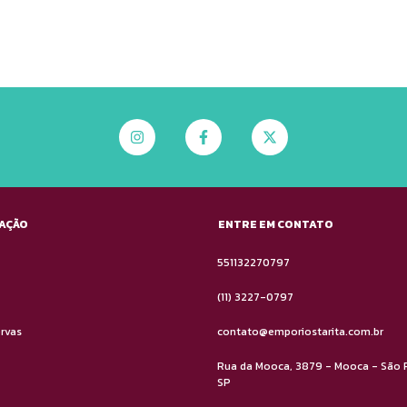
AÇÃO
ENTRE EM CONTATO
551132270797
(11) 3227-0797
ervas
contato@emporiostarita.com.br
Rua da Mooca, 3879 - Mooca - São 
SP