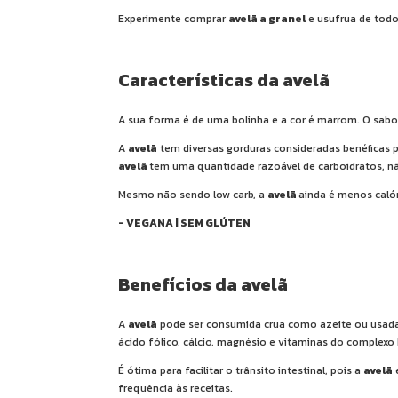
Experimente comprar
avelã a granel
e usufrua de todo
Características da avelã
A sua forma é de uma bolinha e a cor é marrom. O sab
A
avelã
tem diversas gorduras consideradas benéficas p
avelã
tem uma quantidade razoável de carboidratos, n
Mesmo não sendo low carb, a
avelã
ainda é menos caló
- VEGANA | SEM GLÚTEN
Benefícios da avelã
A
avelã
pode ser consumida crua como azeite ou usada 
ácido fólico, cálcio, magnésio e vitaminas do complexo
É ótima para facilitar o trânsito intestinal, pois a
avelã
é
frequência às receitas.