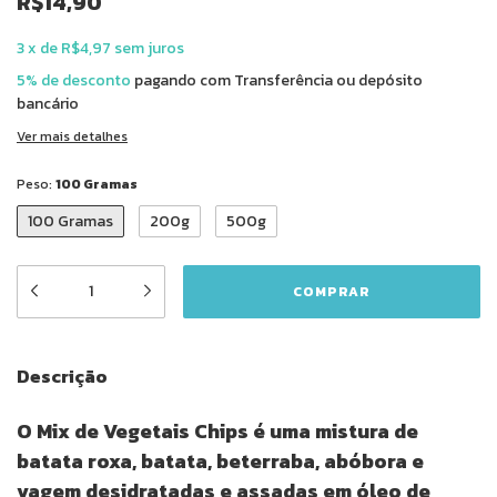
R$14,90
3
x
de
R$4,97
sem juros
5% de desconto
pagando com Transferência ou depósito
bancário
Ver mais detalhes
Peso:
100 Gramas
100 Gramas
200g
500g
Descrição
O Mix de Vegetais Chips é uma mistura de
batata roxa, batata, beterraba, abóbora e
vagem desidratadas e assadas em óleo de